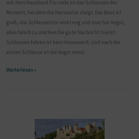
mit dem Hausboot Für viele ist das Schleusen der
Moment, bei dem die Nervosität steigt. Das Boot ist
groß, das Schleusentor wirkt eng und man hat Angst,
alles falsch zu machen.Die gute Nachricht zuerst:
Schleusen fahren ist kein Hexenwerk. Und nach der
ersten Schleuse ist die Angst meist
Schleusen
Weiterlesen »