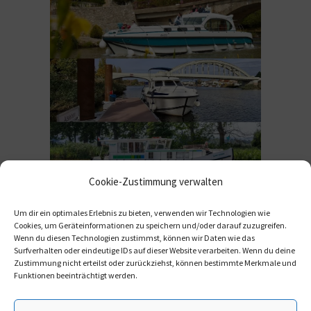
Cookie-Zustimmung verwalten
Hausboot anfragen
Um dir ein optimales Erlebnis zu bieten, verwenden wir Technologien wie
Cookies, um Geräteinformationen zu speichern und/oder darauf zuzugreifen.
Wenn du diesen Technologien zustimmst, können wir Daten wie das
Surfverhalten oder eindeutige IDs auf dieser Website verarbeiten. Wenn du deine
Zustimmung nicht erteilst oder zurückziehst, können bestimmte Merkmale und
Funktionen beeinträchtigt werden.
Kontakt
Links