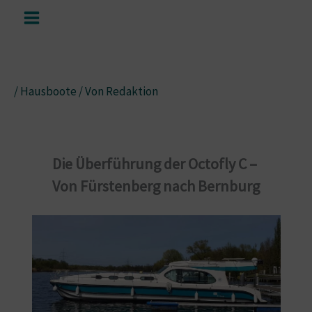
Zum
Inhalt
springen
/
Hausboote
/ Von
Redaktion
Die Überführung der Octofly C –
Von Fürstenberg nach Bernburg