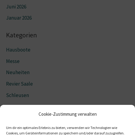
Juni 2026
Januar 2026
Kategorien
Hausboote
Messe
Neuheiten
Revier Saale
Schleusen
Cookie-Zustimmung verwalten
Hausboot anfragen
Um dir ein optimales Erlebnis zu bieten, verwenden wir Technologien wie
Cookies, um Geräteinformationen zu speichern und/oder darauf zuzugreifen.