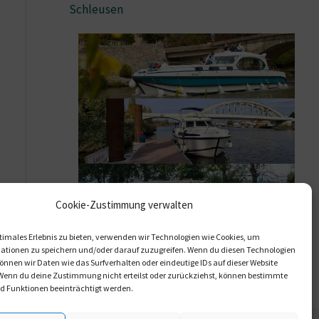
Schleusen
Cookie-Zustimmung verwalten
timales Erlebnis zu bieten, verwenden wir Technologien wie Cookies, um
ationen zu speichern und/oder darauf zuzugreifen. Wenn du diesen Technologien
Hausboot anfragen
nnen wir Daten wie das Surfverhalten oder eindeutige IDs auf dieser Website
 Wenn du deine Zustimmung nicht erteilst oder zurückziehst, können bestimmte
 Funktionen beeinträchtigt werden.