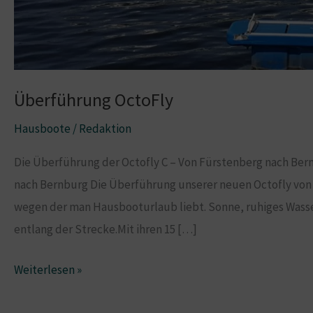
Überführung OctoFly
Hausboote
/
Redaktion
Die Überführung der Octofly C – Von Fürstenberg nach Ber
nach Bernburg Die Überführung unserer neuen Octofly von 
wegen der man Hausbooturlaub liebt. Sonne, ruhiges Wass
entlang der Strecke.Mit ihren 15 […]
Überführung
Weiterlesen »
OctoFly