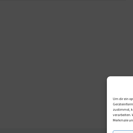
Um dir ein op
Geräteinform
zustimmst, kö
verarbeiten.
Merkmale und